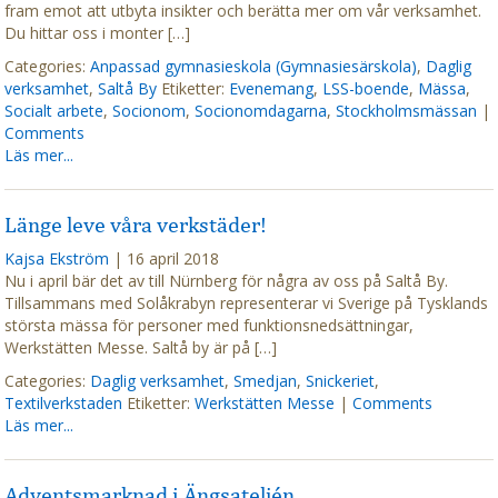
fram emot att utbyta insikter och berätta mer om vår verksamhet.
Du hittar oss i monter […]
Categories:
Anpassad gymnasieskola (Gymnasiesärskola)
,
Daglig
verksamhet
,
Saltå By
Etiketter:
Evenemang
,
LSS-boende
,
Mässa
,
Socialt arbete
,
Socionom
,
Socionomdagarna
,
Stockholmsmässan
|
Comments
Läs mer...
Länge leve våra verkstäder!
Kajsa Ekström
|
16 april 2018
Nu i april bär det av till Nürnberg för några av oss på Saltå By.
Tillsammans med Solåkrabyn representerar vi Sverige på Tysklands
största mässa för personer med funktionsnedsättningar,
Werkstätten Messe. Saltå by är på […]
Categories:
Daglig verksamhet
,
Smedjan
,
Snickeriet
,
Textilverkstaden
Etiketter:
Werkstätten Messe
|
Comments
Läs mer...
Adventsmarknad i Ängsateljén