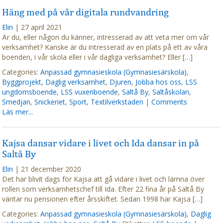
Häng med på vår digitala rundvandring
Elin
|
27 april 2021
Är du, eller någon du känner, intresserad av att veta mer om vår
verksamhet? Kanske är du intresserad av en plats på ett av våra
boenden, i vår skola eller i vår dagliga verksamhet? Eller […]
Categories:
Anpassad gymnasieskola (Gymnasiesärskola)
,
Byggprojekt
,
Daglig verksamhet
,
Djuren
,
Jobba hos oss
,
LSS
ungdomsboende
,
LSS vuxenboende
,
Saltå By
,
Saltåskolan
,
Smedjan
,
Snickeriet
,
Sport
,
Textilverkstaden
|
Comments
Läs mer...
Kajsa dansar vidare i livet och Ida dansar in på
Saltå By
Elin
|
21 december 2020
Det har blivit dags för Kajsa att gå vidare i livet och lämna över
rollen som verksamhetschef till Ida. Efter 22 fina år på Saltå By
väntar nu pensionen efter årsskiftet. Sedan 1998 har Kajsa […]
Categories:
Anpassad gymnasieskola (Gymnasiesärskola)
,
Daglig