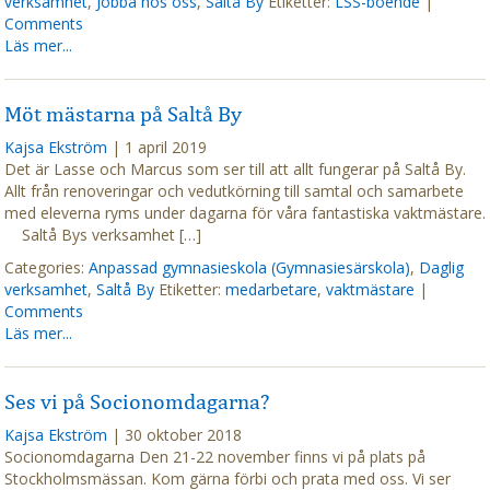
verksamhet
,
Jobba hos oss
,
Saltå By
Etiketter:
LSS-boende
|
Comments
Läs mer...
Möt mästarna på Saltå By
Kajsa Ekström
|
1 april 2019
Det är Lasse och Marcus som ser till att allt fungerar på Saltå By.
Allt från renoveringar och vedutkörning till samtal och samarbete
med eleverna ryms under dagarna för våra fantastiska vaktmästare.
Saltå Bys verksamhet […]
Categories:
Anpassad gymnasieskola (Gymnasiesärskola)
,
Daglig
verksamhet
,
Saltå By
Etiketter:
medarbetare
,
vaktmästare
|
Comments
Läs mer...
Ses vi på Socionomdagarna?
Kajsa Ekström
|
30 oktober 2018
Socionomdagarna Den 21-22 november finns vi på plats på
Stockholmsmässan. Kom gärna förbi och prata med oss. Vi ser