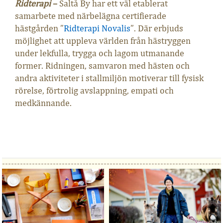
Ridterapi
–
Saltå By har ett väl etablerat
samarbete med närbelägna certifierade
hästgården ”
Ridterapi Novalis
”. Där erbjuds
möjlighet att uppleva världen från hästryggen
under lekfulla, trygga och lagom utmanande
former. Ridningen, samvaron med hästen och
andra aktiviteter i stallmiljön motiverar till fysisk
rörelse, förtrolig avslappning, empati och
medkännande.