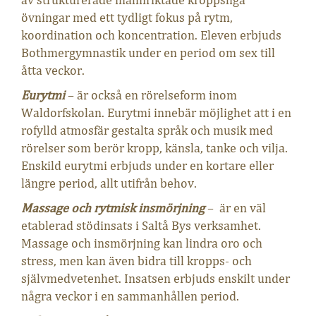
av strukturerade målinriktade kroppsliga
övningar med ett tydligt fokus på rytm,
koordination och koncentration. Eleven erbjuds
Bothmergymnastik under en period om sex till
åtta veckor.
Eurytmi
– är också en rörelseform inom
Waldorfskolan. Eurytmi innebär möjlighet att i en
rofylld atmosfär gestalta språk och musik med
rörelser som berör kropp, känsla, tanke och vilja.
Enskild eurytmi erbjuds under en kortare eller
längre period, allt utifrån behov.
Massage och rytmisk insmörjning
– är en väl
etablerad stödinsats i Saltå Bys verksamhet.
Massage och insmörjning kan lindra oro och
stress, men kan även bidra till kropps- och
självmedvetenhet. Insatsen erbjuds enskilt under
några veckor i en sammanhållen period.