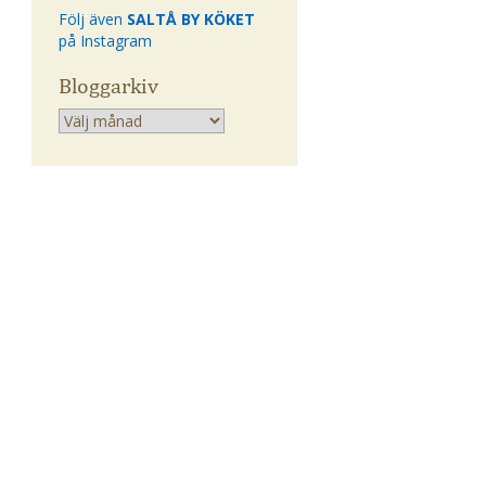
Följ även
SALTÅ BY KÖKET
på Instagram
Bloggarkiv
Arkiv