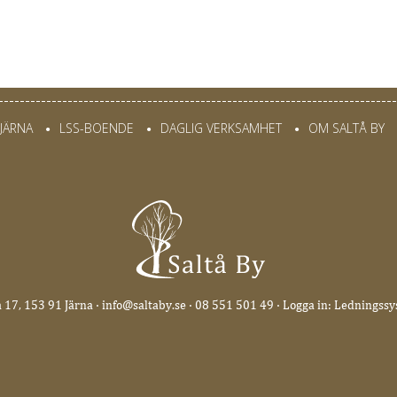
JÄRNA
LSS-BOENDE
DAGLIG VERKSAMHET
OM SALTÅ BY
•
•
•
å 17, 153 91 Järna ·
info@saltaby.se
·
08 551 501 49
·
Logga in: Ledningss