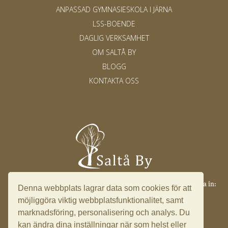
ANPASSAD GYMNASIESKOLA I JÄRNA
LSS-BOENDE
DAGLIG VERKSAMHET
OM SALTÅ BY
BLOGG
KONTAKTA OSS
Saltå 17, 153 91 Järna ·
info@saltaby.se
·
08 551 501 49
·
Logga in:
Denna webbplats lagrar data som cookies för att
Ledningssystem
möjliggöra viktig webbplatsfunktionalitet, samt
marknadsföring, personalisering och analys. Du
kan ändra dina inställningar när som helst eller