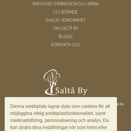
ANPASSAD GYMNASIESKOLA I JÄRNA
LSS-BOENDE
DAGLIG VERKSAMHET
OM SALTÅ BY
BLOGG
KONTAKTA OSS
Saltå 17, 153 91 Järna ·
info@saltaby.se
·
08 551 501 49
·
Logga in:
Denna webbplats lagrar data som cookies för att
Ledningssystem
möjliggöra viktig webbplatsfunktionalitet, samt
marknadsföring, personalisering och analys. Du
kan ändra dina inställningar när som helst eller