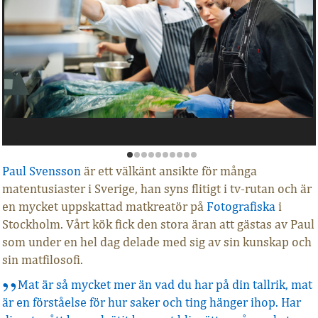
Paul Svensson
är ett välkänt ansikte för många
matentusiaster i Sverige, han syns flitigt i tv-rutan och är
en mycket uppskattad matkreatör på
Fotografiska
i
Stockholm. Vårt kök fick den stora äran att gästas av Paul
som under en hel dag delade med sig av sin kunskap och
sin matfilosofi.
Mat är så mycket mer än vad du har på din tallrik, mat
är en förståelse för hur saker och ting hänger ihop. Har