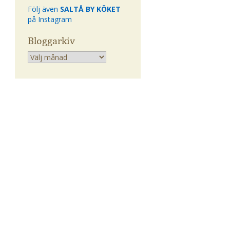
Följ även
SALTÅ BY KÖKET
på Instagram
Bloggarkiv
Arkiv