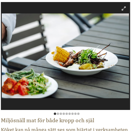
Miljösnäll mat för både kropp och själ
Köket kan på många sätt ses som hjärtat i verksamheten