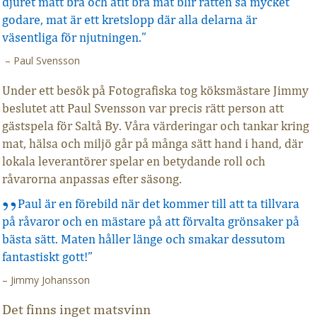
djuret mått bra och ätit bra mat blir rätten så mycket
godare, mat är ett kretslopp där alla delarna är
väsentliga för njutningen.”
– Paul Svensson
Under ett besök på Fotografiska tog köksmästare Jimmy
beslutet att Paul Svensson var precis rätt person att
gästspela för Saltå By. Våra värderingar och tankar kring
mat, hälsa och miljö går på många sätt hand i hand, där
lokala leverantörer spelar en betydande roll och
råvarorna anpassas efter säsong.
Paul är en förebild när det kommer till att ta tillvara
på råvaror och en mästare på att förvalta grönsaker på
bästa sätt. Maten håller länge och smakar dessutom
fantastiskt gott!”
– Jimmy Johansson
Det finns inget matsvinn