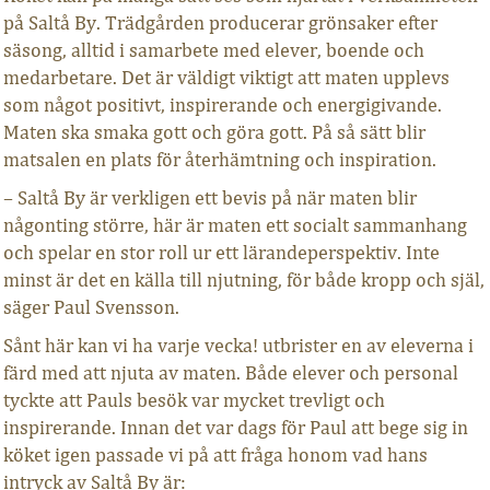
på Saltå By. Trädgården producerar grönsaker efter
säsong, alltid i samarbete med elever, boende och
medarbetare. Det är väldigt viktigt att maten upplevs
som något positivt, inspirerande och energigivande.
Maten ska smaka gott och göra gott. På så sätt blir
matsalen en plats för återhämtning och inspiration.
– Saltå By är verkligen ett bevis på när maten blir
någonting större, här är maten ett socialt sammanhang
och spelar en stor roll ur ett lärandeperspektiv. Inte
minst är det en källa till njutning, för både kropp och själ,
säger Paul Svensson.
Sånt här kan vi ha varje vecka! utbrister en av eleverna i
färd med att njuta av maten. Både elever och personal
tyckte att Pauls besök var mycket trevligt och
inspirerande. Innan det var dags för Paul att bege sig in
köket igen passade vi på att fråga honom vad hans
intryck av Saltå By är: