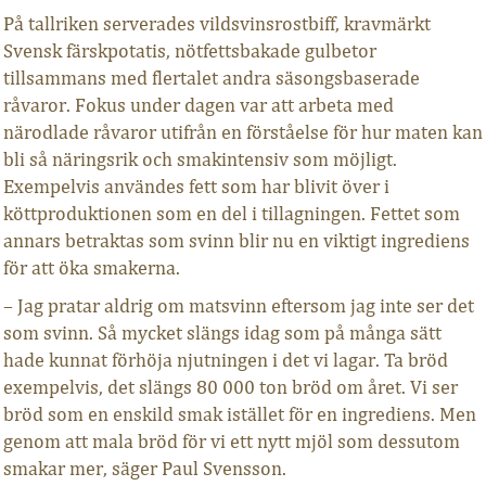
På tallriken serverades vildsvinsrostbiff, kravmärkt
Svensk färskpotatis, nötfettsbakade gulbetor
tillsammans med flertalet andra säsongsbaserade
råvaror. Fokus under dagen var att arbeta med
närodlade råvaror utifrån en förståelse för hur maten kan
bli så näringsrik och smakintensiv som möjligt.
Exempelvis användes fett som har blivit över i
köttproduktionen som en del i tillagningen. Fettet som
annars betraktas som svinn blir nu en viktigt ingrediens
för att öka smakerna.
– Jag pratar aldrig om matsvinn eftersom jag inte ser det
som svinn. Så mycket slängs idag som på många sätt
hade kunnat förhöja njutningen i det vi lagar. Ta bröd
exempelvis, det slängs 80 000 ton bröd om året. Vi ser
bröd som en enskild smak istället för en ingrediens. Men
genom att mala bröd för vi ett nytt mjöl som dessutom
smakar mer, säger Paul Svensson.