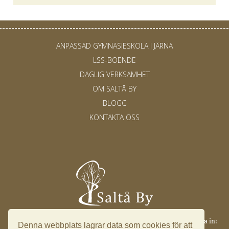
ANPASSAD GYMNASIESKOLA I JÄRNA
LSS-BOENDE
DAGLIG VERKSAMHET
OM SALTÅ BY
BLOGG
KONTAKTA OSS
Saltå 17, 153 91 Järna ·
info@saltaby.se
·
08 551 501 49
·
Logga in:
Denna webbplats lagrar data som cookies för att