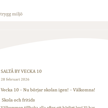
trygg miljö
SALTÅ BY VECKA 10
28 februari 2026
Vecka 10 – Nu börjar skolan igen! – Välkomna!
Skola och fritids
Välkommen tillbaka alla efter ett härligt lov! Vi har