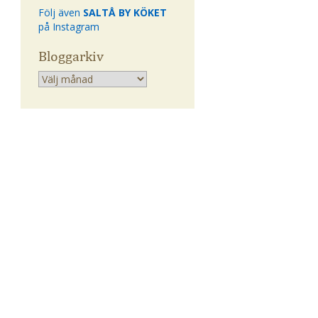
Följ även
SALTÅ BY KÖKET
på Instagram
Bloggarkiv
Arkiv