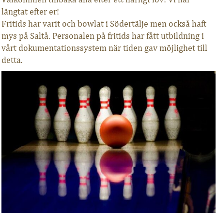
längtat efter er!
Fritids har varit och bowlat i Södertälje men också haft
mys på Saltå. Personalen på fritids har fått utbildning i
vårt dokumentationssystem när tiden gav möjlighet till
detta.