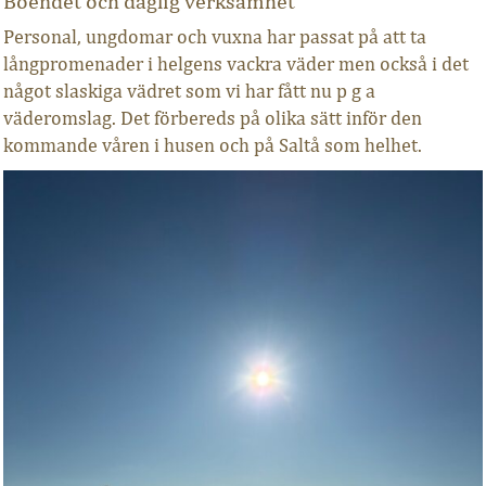
Boendet och daglig verksamhet
Personal, ungdomar och vuxna har passat på att ta
långpromenader i helgens vackra väder men också i det
något slaskiga vädret som vi har fått nu p g a
väderomslag. Det förbereds på olika sätt inför den
kommande våren i husen och på Saltå som helhet.