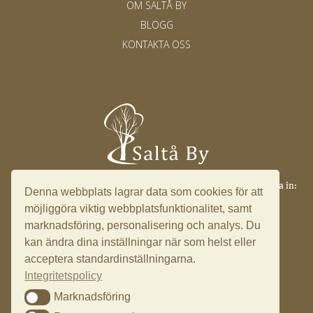
OM SALTÅ BY
BLOGG
KONTAKTA OSS
Saltå 17, 153 91 Järna ·
info@saltaby.se
·
08 551 501 49
·
Logga in:
Denna webbplats lagrar data som cookies för att
Ledningssystem
möjliggöra viktig webbplatsfunktionalitet, samt
marknadsföring, personalisering och analys. Du
kan ändra dina inställningar när som helst eller
acceptera standardinställningarna.
Integritetspolicy
Marknadsföring
Marknadsföring