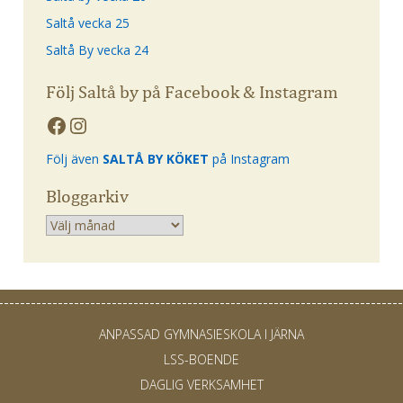
Saltå vecka 25
Saltå By vecka 24
Följ Saltå by på Facebook & Instagram
Följ även
SALTÅ BY KÖKET
på Instagram
Bloggarkiv
Arkiv
ANPASSAD GYMNASIESKOLA I JÄRNA
LSS-BOENDE
DAGLIG VERKSAMHET