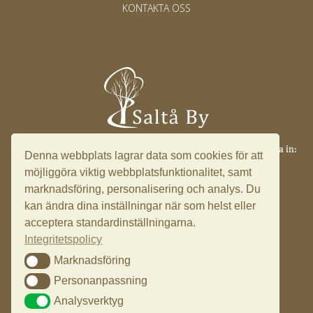
KONTAKTA OSS
Saltå 17, 153 91 Järna ·
info@saltaby.se
·
08 551 501 49
·
Logga in:
Denna webbplats lagrar data som cookies för att
Ledningssystem
möjliggöra viktig webbplatsfunktionalitet, samt
marknadsföring, personalisering och analys. Du
kan ändra dina inställningar när som helst eller
acceptera standardinställningarna.
Integritetspolicy
Marknadsföring
Marknadsföring
Personanpassning
Personanpassning
Analysverktyg
Analysverktyg