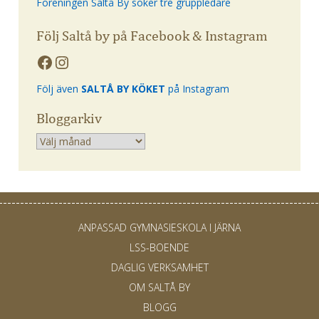
Föreningen Saltå By söker tre gruppledare
Följ Saltå by på Facebook & Instagram
Följ även
SALTÅ BY KÖKET
på Instagram
Bloggarkiv
Arkiv
ANPASSAD GYMNASIESKOLA I JÄRNA
LSS-BOENDE
DAGLIG VERKSAMHET
OM SALTÅ BY
BLOGG