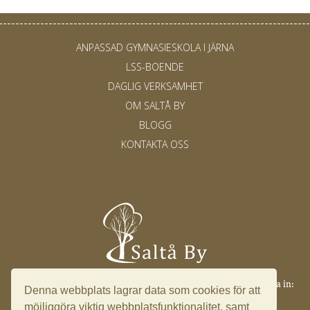
ANPASSAD GYMNASIESKOLA I JÄRNA
LSS-BOENDE
DAGLIG VERKSAMHET
OM SALTÅ BY
BLOGG
KONTAKTA OSS
Saltå 17, 153 91 Järna ·
info@saltaby.se
·
08 551 501 49
·
Logga in:
Denna webbplats lagrar data som cookies för att
Ledningssystem
möjliggöra viktig webbplatsfunktionalitet, samt