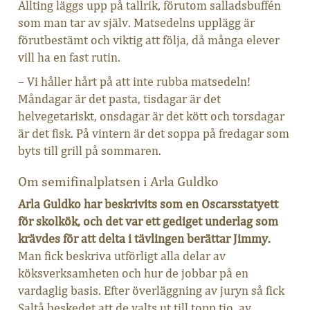
Allting läggs upp på tallrik, förutom salladsbuffén
som man tar av själv. Matsedelns upplägg är
förutbestämt och viktig att följa, då många elever
vill ha en fast rutin.
– Vi håller hårt på att inte rubba matsedeln!
Måndagar är det pasta, tisdagar är det
helvegetariskt, onsdagar är det kött och torsdagar
är det fisk. På vintern är det soppa på fredagar som
byts till grill på sommaren.
Om semifinalplatsen i Arla Guldko
Arla Guldko har beskrivits som en Oscarsstatyett
för skolkök, och det var ett gediget underlag som
krävdes för att delta i tävlingen berättar Jimmy.
Man fick beskriva utförligt alla delar av
köksverksamheten och hur de jobbar på en
vardaglig basis. Efter överläggning av juryn så fick
Saltå beskedet att de valts ut till topp tio, av