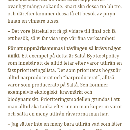
ovanligt många sökande. Snart ska dessa tio bli tre,
och därefter kommer dessa få ett besök av juryn
innan en vinnare utses.
– Det vore jättekul att få gå vidare till final och få
ett besök, så vi får visa upp vår fina verksamhet!
För att uppmärksammas i tävlingen så krävs något
unikt.
Ett exempel på detta är Saltå Bys kostpolicy
som innebär att de alltid letar efter varor utifrån en
fast prioriteringslista. Det som prioriteras högst är
alltid närproducerat och “härproducerat”, alltså
varor som producerats på Saltå. Sen kommer
exempelvis ekologiskt, kravmärkt och
biodynamiskt. Prioriteringsmodellen grundas i att
man alltid ska tänka efter innan man köper in varor
och sätta en meny utifrån råvarorna man har.
– Jag sätter inte en meny bara utifrån vad som låter