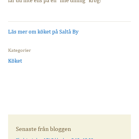
får du inte ens på en ”fine dining” krog!
Läs mer om köket på Saltå By
Kategorier
Köket
Senaste från bloggen