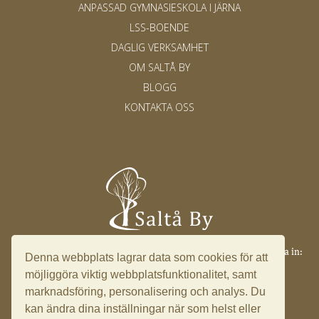
ANPASSAD GYMNASIESKOLA I JÄRNA
LSS-BOENDE
DAGLIG VERKSAMHET
OM SALTÅ BY
BLOGG
KONTAKTA OSS
Saltå 17, 153 91 Järna ·
info@saltaby.se
·
08 551 501 49
·
Logga in:
Denna webbplats lagrar data som cookies för att
Ledningssystem
möjliggöra viktig webbplatsfunktionalitet, samt
marknadsföring, personalisering och analys. Du
kan ändra dina inställningar när som helst eller