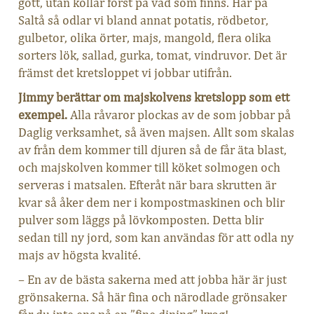
gott, utan kollar först på vad som finns. Här på
Saltå så odlar vi bland annat potatis, rödbetor,
gulbetor, olika örter, majs, mangold, flera olika
sorters lök, sallad, gurka, tomat, vindruvor. Det är
främst det kretsloppet vi jobbar utifrån.
Jimmy berättar om majskolvens kretslopp som ett
exempel.
Alla råvaror plockas av de som jobbar på
Daglig verksamhet, så även majsen. Allt som skalas
av från dem kommer till djuren så de får äta blast,
och majskolven kommer till köket solmogen och
serveras i matsalen. Efteråt när bara skrutten är
kvar så åker dem ner i kompostmaskinen och blir
pulver som läggs på lövkomposten. Detta blir
sedan till ny jord, som kan användas för att odla ny
majs av högsta kvalité.
– En av de bästa sakerna med att jobba här är just
grönsakerna. Så här fina och närodlade grönsaker