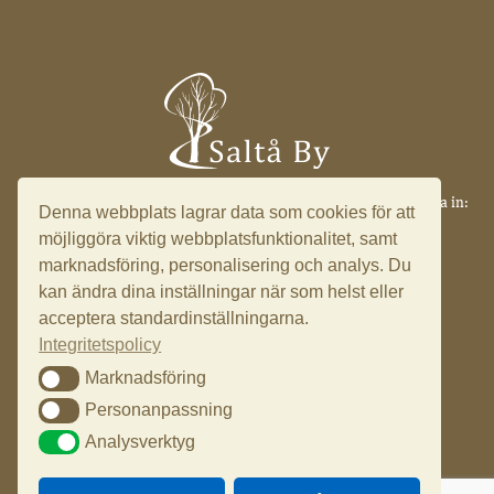
Saltå 17, 153 91 Järna ·
info@saltaby.se
·
08 551 501 49
·
Logga in:
Denna webbplats lagrar data som cookies för att
Ledningssystem
möjliggöra viktig webbplatsfunktionalitet, samt
marknadsföring, personalisering och analys. Du
kan ändra dina inställningar när som helst eller
acceptera standardinställningarna.
Integritetspolicy
Marknadsföring
Marknadsföring
Personanpassning
Personanpassning
Analysverktyg
Analysverktyg