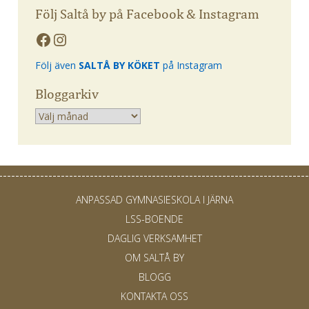
Följ Saltå by på Facebook & Instagram
Följ även
SALTÅ BY KÖKET
på Instagram
Bloggarkiv
Arkiv
ANPASSAD GYMNASIESKOLA I JÄRNA
LSS-BOENDE
DAGLIG VERKSAMHET
OM SALTÅ BY
BLOGG
KONTAKTA OSS